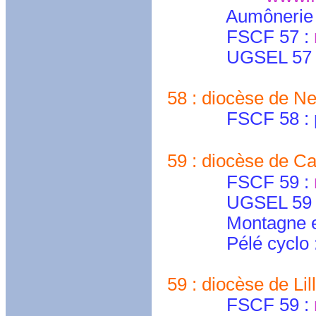
Aumônerie 
FSCF 57 :
UGSEL 57 
58 : diocèse de Ne
FSCF 58 : pele
59 : diocèse de Ca
FSCF 59 :
UGSEL 59 Ca
Montagne et p
Pélé cyclo 
59 : diocèse de Lil
FSCF 59 :