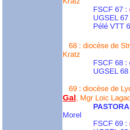
Kratz
FSCF 67 :
UGSEL 67 
Pélé VTT 67 : se
68 : diocèse de St
Kratz
FSCF 68 : gera
UGSEL 68 : mar
69 : diocèse de Ly
Gal
, Mgr Loic Laga
PASTORA
Morel
FSCF 69 :