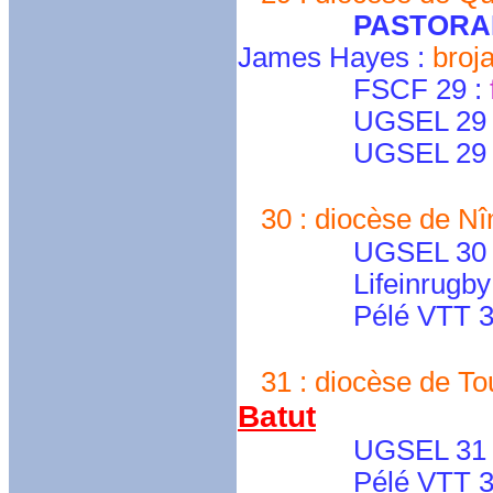
PASTORA
James Hayes :
bro
FSCF 29 :
UGSEL 29 No
UGSEL 29 S
30 : diocèse de Nî
UGSEL 30 : dir
Lifeinrugby : rug
Pélé VTT 30
31 : diocèse de To
Batut
UGSEL 31 : rou
Pélé VTT 3