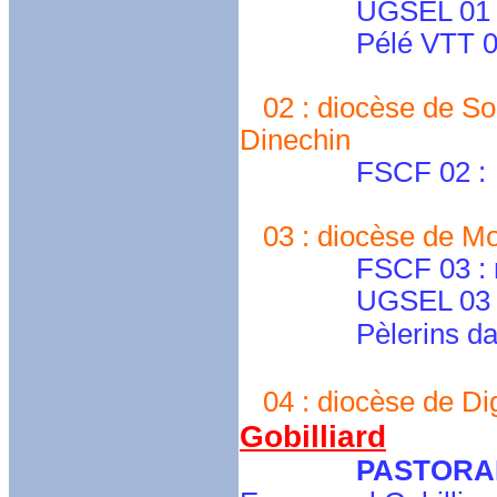
UGSEL 01 : ug
Pélé VTT 01 : 
02 : diocèse de Soi
Dinechin
FSCF 02 :
03 : diocèse de M
FSCF 03 : myrj
UGSEL 03 
Pèlerins d
04 : diocèse de Dig
Gobilliard
PASTORA