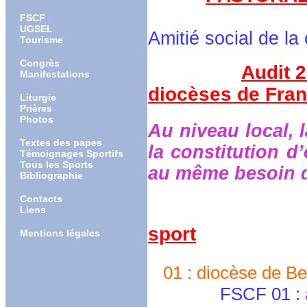
dans le pôle
FSCF
UGSEL
Amitié social de l
Tourisme
Congrès
Audit 2
Manifestations
diocèses de Fra
Liturgie
Prières
Photos
Au niveau local, 
Textes des papes
la constitution d
Témoignages Sportifs
Tous les Sports
au même besoin de
Bibliographie
Contacts
Liens
sport
Mentions légales
01 : diocèse de Be
FSCF 01 :