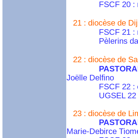
FSCF 20 : mari
21 : diocèse de Dij
FSCF 21 : marie
Pèlerins da
22 : diocèse de Sai
PASTORAL
Joëlle Delfino
FSCF 22 : cd.co
UGSEL 22 
23 : diocèse de Lim
PASTORA
Marie-Debirce Tiom