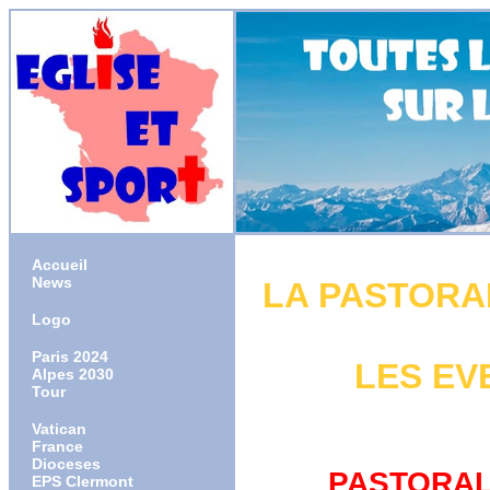
Accueil
News
LA PASTORA
Logo
Paris 2024
LES EV
Alpes 2030
Tour
Vatican
France
Dioceses
PASTORAL
EPS Clermont