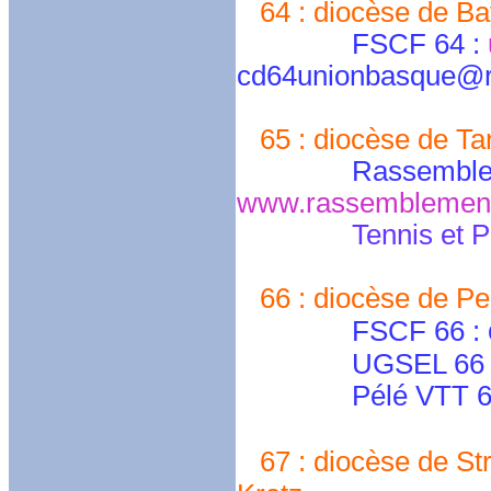
64 : diocèse de Bay
FSCF 64 :
cd64unionbasque@re
65 : diocèse de Ta
Rassemblement In
www.rassemblement-i
Tennis et P
66 : diocèse de Pe
FSCF 66 :
UGSEL 66 : ugs
Pélé VTT 66 : 
67 : diocèse de Str