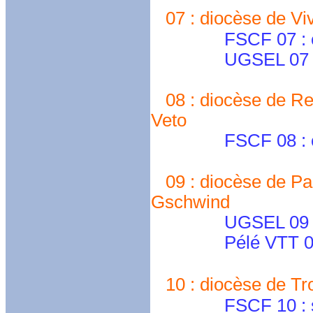
07 : diocèse de Viv
FSCF 07 : cd0
UGSEL 07 
08 : diocèse de Rei
Veto
FSCF 08 : cd08
09 : diocèse de Pam
Gschwind
UGSEL 09 
Pélé VTT 09
10 : diocèse de Tr
FSCF 10 : sche