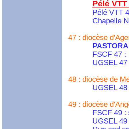
Pélé VTT
Pélé VTT 
Chapelle Notre 
47 : diocèse d'Age
PASTORA
FSCF 47 :
UGSEL 47 : ugs
48 : diocèse de Men
UGSEL 48 : ug
49 : diocèse d'An
FSCF 49 : secre
UGSEL 49 