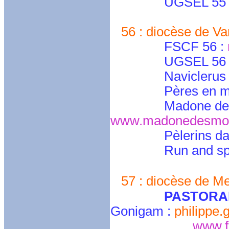
UGSEL 55 : gas
56 : diocèse de V
FSCF 56 :
UGSEL 56 
Naviclerus 
Pères en m
Madone des
www.madonedesmot
Pèlerins da
Run and sp
57 : diocèse de Me
PASTORA
Gonigam :
philippe
www.f