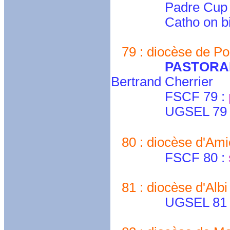
Padre Cup 
Catho on bi
79 : diocèse de Poi
PASTORAL
Bertrand Cherrier
FSCF 79 :
UGSEL 79 : jean
80 : diocèse d'Ami
FSCF 80 :
81 : diocèse d'Albi
UGSEL 81 : direc