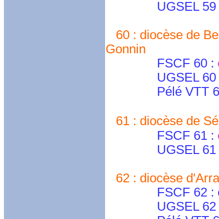
UGSEL 59 Lil
60 : diocèse de Bea
Gonnin
FSCF 60 :
UGSEL 60 
Pélé VTT 6
61 : diocèse de Sé
FSCF 61 :
UGSEL 61 
62 : diocèse d'Arra
FSCF 62 : cd.pa
UGSEL 62 