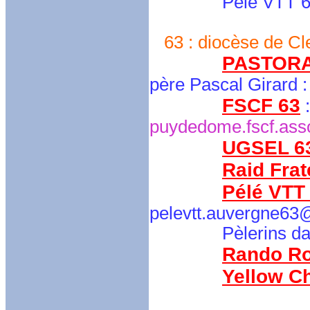
Pélé VTT 6
63 : diocèse de Cl
PASTORA
père Pascal Girard 
FSCF 63
puydedome.fscf.asso
UGSEL 6
Raid Frat
Pélé VTT
pelevtt.auvergne63
Pèlerins da
Rando R
Yellow C