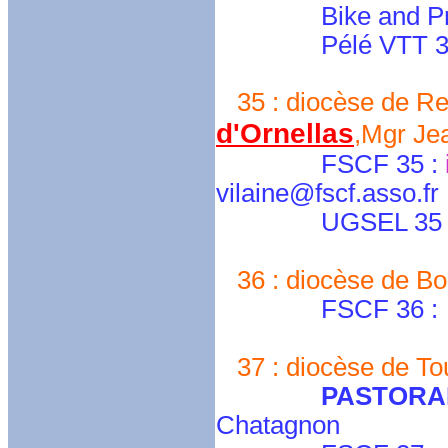
Bike and Pray
Pélé VTT 34
35 : diocèse de Ren
d'Ornellas
,Mgr Je
FSCF 35 :
vilaine@fscf.asso.fr
UGSEL 35 
36 : diocèse de Bo
FSCF 36 :
37 : diocèse de Tou
PASTORA
Chatagnon