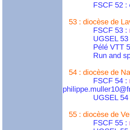
FSCF 52 : cd.ha
53 : diocèse de Lav
FSCF 53 :
UGSEL 53 
Pélé VTT 
Run and spi Lav
54 : diocèse de Nan
FSCF 54 :
philippe.muller10@fr
UGSEL 54 
55 : diocèse de Ve
FSCF 55 :