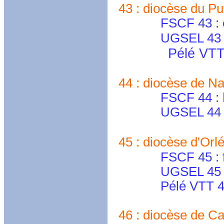
43 : diocèse du Pu
FSCF 43 : cdf
UGSEL 43 
Pélé VTT
44 : diocèse de Na
FSCF 44 :
UGSEL 44 
45 : diocèse d'Orl
FSCF 45 : fscfl
UGSEL 45 : ug
Pélé VTT 45
46 : diocèse de Ca