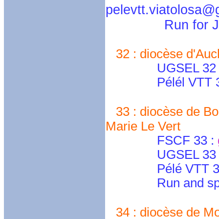
pelevtt.viatolosa@
Run for Je
32 : diocèse d'Auc
UGSEL 32 : cont
Pélél VTT 3
33 : diocèse de Bo
Marie Le Vert
FSCF 33 :
UGSEL 33 
Pélé VTT 3
Run and spir
34 : diocèse de Mon