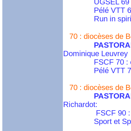
UGSEL 69 
Pélé VTT 6
Run in spiri
70 : diocèses de B
PASTORA
Dominique Leuvrey
FSCF 70 : cd.ha
Pélé VTT 70 : p
70 : diocèses de Be
PASTORA
Richardot:
FSCF 90 : cd.terr
Sport et Spi : p