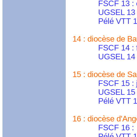
FSCF 13 : cd.va
UGSEL 13 
Pélé VTT 13
14 : diocèse de Bay
FSCF 14 : fscf.
UGSEL 14 
15 : diocèse de Sai
FSCF 15 : jacqu
UGSEL 15 : ugs
Pélé VTT 15 : s
16 : diocèse d'Ang
FSCF 16 :
Pélé VTT 16