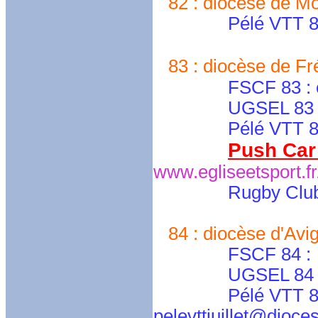
82 : diocèse de Mo
Pélé VTT 82 : p
83 : diocèse de Fré
FSCF 83 : cd.v
UGSEL 83 : nd-m
Pélé VTT 83 : p
Push Car
www.egliseetsport.f
Rugby Club
84 : diocèse d'Avig
FSCF 84 :
UGSEL 84 
Pélé VTT 84 : pe
pelevttjuillet@dioce