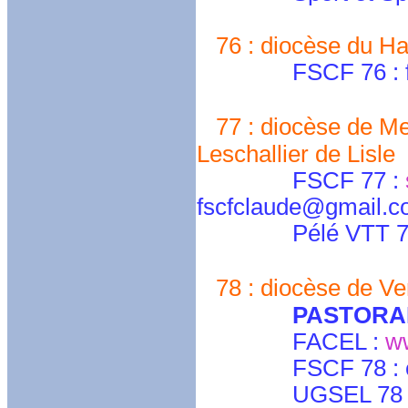
76 : diocèse du Ha
FSCF 76 : fscf
77 : diocèse de M
Leschallier de Lisle
FSCF 77 :
fscfclaude@gmail.
Pélé VTT 77 : 
78 : diocèse de Ver
PASTORA
FACEL :
ww
FSCF 78 : cdy
UGSEL 78 