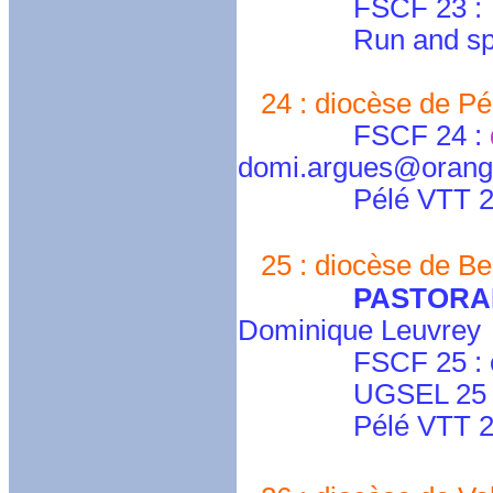
FSCF 23 :
Run and spir
24 : diocèse de Pér
FSCF 24 :
domi.argues@orange
Pélé VTT 24 : 
25 : diocèse de Be
PASTORA
Dominique Leuvrey
FSCF 25 : cd-2
UGSEL 25 : ugs
Pélé VTT 25 : p