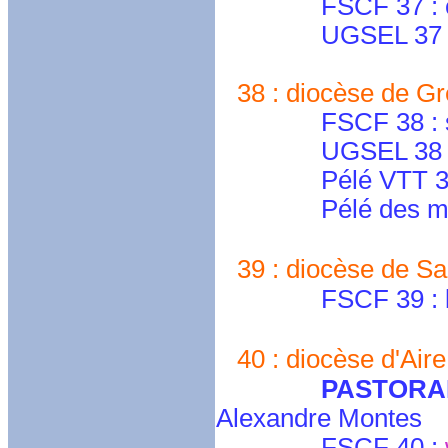
FSCF 37 : cd.to
UGSEL 37 
38 : diocèse de Gr
FSCF 38 : secret
UGSEL 38 
Pélé VTT 3
Pélé des m
39 : diocèse de Sa
FSCF 39 : lafa
40 : diocèse d'Aire
PASTORAL
Alexandre Montes
FSCF 40 :