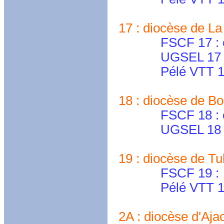
17 : diocèse de La R
FSCF 17 : cdfs
UGSEL 17 : dd
Pélé VTT 17
18 : diocèse de Bou
FSCF 18 : cd.che
UGSEL 18 : ecol
19 : diocèse de Tull
FSCF 19 :
Pélé VTT 19
2A : diocèse d'Ajacc