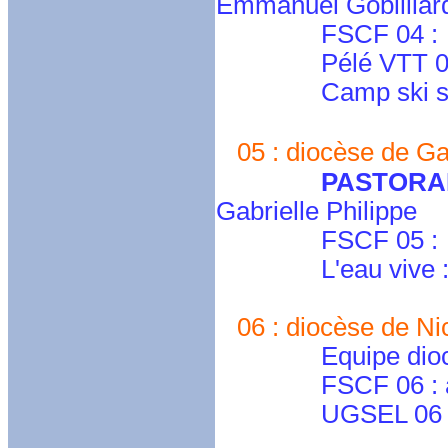
Emmanuel Gobilliar
FSCF 04 :
Pélé VTT 04 : 
Camp ski spi : 
05 : diocèse de Ga
PASTORA
Gabrielle Philippe
FSCF 05 :
L'eau vive 
06 : diocèse de Nic
Equipe diocésain
FSCF 06 : alpes
UGSEL 06 