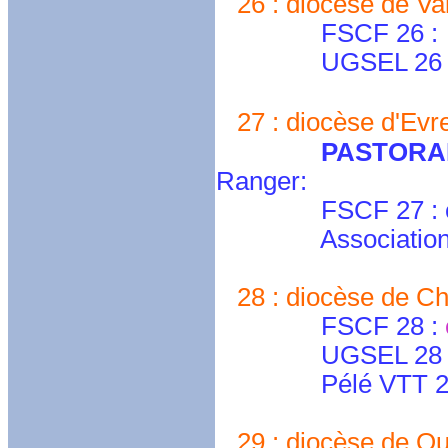
26 : diocèse de Val
FSCF 26 :
UGSEL 26 
27 : diocèse d'Evr
PASTORA
Ranger:
FSCF 27 : cd-e
Association H
28 : diocèse de Cha
FSCF 28 :
UGSEL 28 
Pélé VTT 2
29 : diocèse de Qu