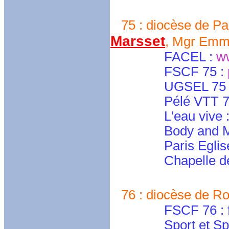
75 : diocèse de Par
Marsset
, Mgr Emm
FACEL :
w
FSCF 75 :
UGSEL 75 
Pélé VTT 75 : 
L'eau vive : sec
Body and Mind :
Paris Eglise 
Chapelle des spor
76 : diocèse de Ro
FSCF 76 : fscf
Sport et Sp