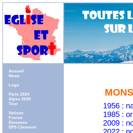
Accueil
News
Logo
MONS
Paris 2024
Alpes 2030
Tour
1956 : naissa
1985 : ordonné 
Vatican
France
2009 : nommé 
Dioceses
EPS Clermont
2022 : nommé 