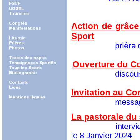
FSCF
UGSEL
Tourisme
Congrès
Action de grâce
Manifestations
Sport
Liturgie
Prières
prière de conc
Photos
Textes des papes
Ouverture du Co
Témoignages Sportifs
Tous les Sports
discours aux pa
Bibliographie
Contacts
Liens
Invitation au Co
Mentions légales
message sur le 
La pastorale du 
interview dans 
le 8 Janvier 2024