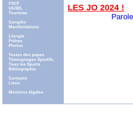
FSCF
LES JO 2024
!
UGSEL
Tourisme
Parole à nos é
Congrès
Manifestations
Liturgie
Prières
Photos
Textes des papes
Témoignages Sportifs
Tous les Sports
Bibliographie
Contacts
Liens
Mentions légales