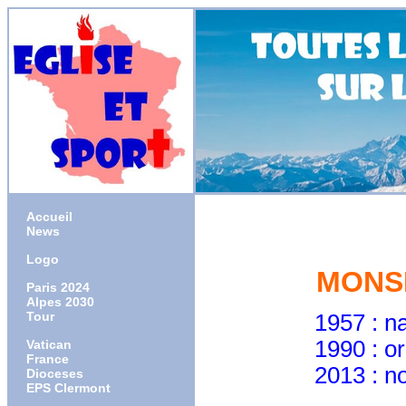
Accueil
News
Logo
MONS
Paris 2024
Alpes 2030
Tour
1957 : naissa
1990 : ordonné 
Vatican
France
2013 : nommé 
Dioceses
EPS Clermont