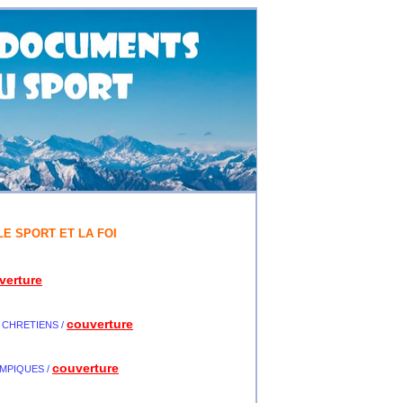
E SPORT ET LA FOI
verture
couverture
 CHRETIENS
/
couverture
MPIQUES /