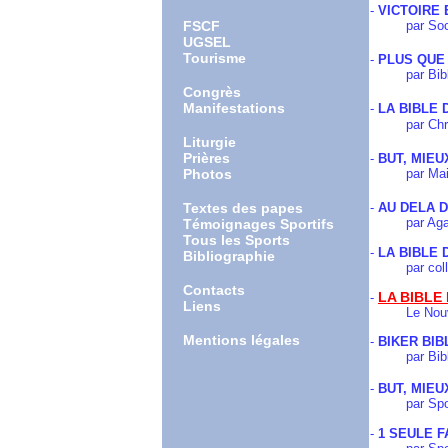
-
VICTOIRE
FSCF
par Société 
UGSEL
Tourisme
-
PLUS QUE
par Biblica
Congrès
Manifestations
-
LA BIBLE
par Christia
Liturgie
Prières
-
BUT, MIE
Photos
par Maison
Textes des papes
-
AU DELA D
par Agapé
Témoignages Sportifs
Tous les Sports
-
LA BIBLE 
Bibliographie
par colle
Contacts
LA BIBLE
-
Liens
Le Nouveau 
Mentions légales
-
BIKER BIB
par Bible p
-
BUT, MIE
par Sport et
-
1 SEULE F