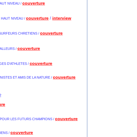
couverture
AUT NIVEAU /
couverture
interview
/
 HAUT NIVEAU
/
couverture
SURFEURS CHRETIENS
/
couverture
BALLEURS
/
couverture
GES D'ATHLETES
/
couverture
ISTES ET AMIS DE LA NATURE
/
2
ure
couverture
 POUR LES FUTURS CHAMPIONS
/
couverture
IENS
/