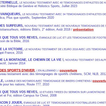
 ETERNELLE,
LE NOUVEAU TESTAMENT AVEC 40 TEMOIGNAGES D'ATHLETES DE H
Biblique de Genève et Holistics Sports, Juillet 2023
 VAINQUEURS,
LE NOUVEAU TESTAMENT AVEC 34 TEMOIGNAGES D'ATHLETES DE
, Plus que sportifs, Septembre 2020
 DES SURFEURS
,
NOUVEAU TESTAMENT AVEC DE NOUVEAUX TEMOIGNAGES DE 
présentation
nsurfeurs, éditions Bibli'o,
2° édition,
Août 2018 /
UX QUE TOUS VOS REVES,
EVANGILE DE LUC ET LES TEMOIGNAGES DE FOOT
 de la Bible, 2016
E LA VICTOIRE,
LE NOUVEAU TESTAMENT DE L'EURO 2016 AVEC LES TEMOIGNA
 France, 2016
DE LA MONTAGNE, LE CHEMIN DE LA VIE !,
NOUVEAU TESTAMENT DES ALPIN
ctif
, Janvier 2014
 DES SPORTS D'HIVER
couverture
,
( EN ALLEMAND )
/
testament avec des témoignages de sportifs chrétiens, SCM, NLB
, 201
couvert
LE,
LA BIBLE DES MOTARDS AVEC TEMOIGNAGE DE BIKERS CHRETIENS
/
our les nations, Route 777, 2010
UX QUE TOUS VOS REVES,
10 ETUDES TIREES DU SERMON SUR LA MONTAGNE
 Foi, édition Campus for Christ, 2008
ACON 2 JOUER,
EVANGILE DE LUC ET TEMOIGNAGES DE FOOTBALLEURS CHRET