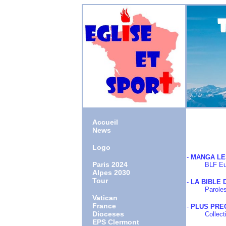
Accueil
News
Logo
-
MANGA LE
Paris 2024
BLF Europ
Alpes 2030
Tour
-
LA BIBLE
Paroles de 
Vatican
France
-
PLUS PRE
Dioceses
Collectif 
EPS Clermont