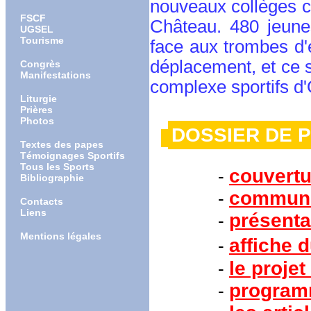
nouveaux collèges ca
FSCF
Château. 480 jeunes
UGSEL
Tourisme
face aux trombes d'e
déplacement, et ce s
Congrès
Manifestations
complexe sportifs d'
Liturgie
Prières
Photos
DOSSIER 
Textes des papes
Témoignages Sportifs
Tous les Sports
couvertu
-
Bibliographie
communi
-
Contacts
Liens
présenta
-
Mentions légales
affiche 
-
le projet
-
programm
-