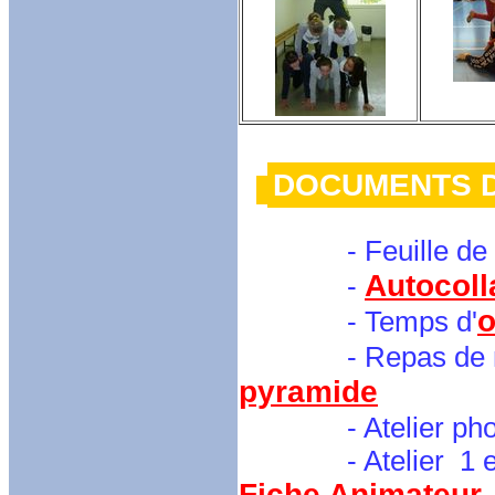
DOCUMENTS 
-
Feuille de
Autocoll
-
o
- Temps d'
- Repas de mi
pyramide
- Atelier photos
- Atelier 1 et 2 :
Fiche Animateur