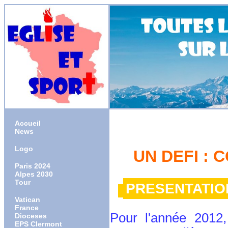
Accueil
News
Logo
UN DEFI : 
Paris 2024
Alpes 2030
Tour
PRESENTATION
Vatican
France
Pour l'année 2012,
Dioceses
EPS Clermont