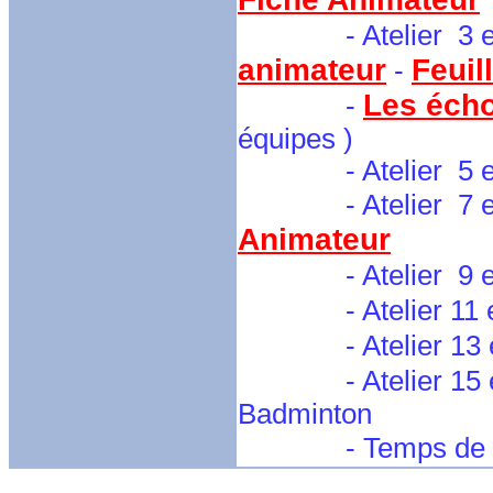
- Atelier 3 et
animateur
Feuil
-
Les écho
-
équipes )
- Atelier 5 et 6 :
- Atelier 7 et 8 : 
Animateur
-
Atelier 9 
- Atelier 11 et 
- Atelier 13 et 
- Atelier 15 et 
Badminton
- Temps de