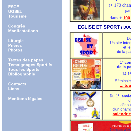
(+ 170 cham
FSCF
par
UGSEL
Tourisme
dans +
100
Congrès
EGLISE ET SPORT /
DO
Manifestations
De
Liturgie
Un site intern
Prières
et l
Photos
de la pa
Textes des papes
1° co
Témoignages Sportifs
de la p
Tous les Sports
Bibliographie
14-1
Séminair
Contacts
... to
Liens
Du 1° janvi
Mentions légales
c
décou
d'un champi
calendri