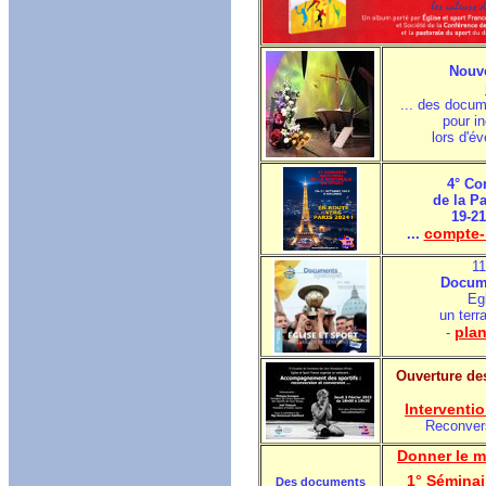
Nouve
... des docum
pour in
lors d'é
4° Co
de la P
19-21
compte-
...
11
Docum
Egl
un terr
pla
-
Ouverture de
Interventi
Reconver
Donner le m
1° Séminai
Des documents