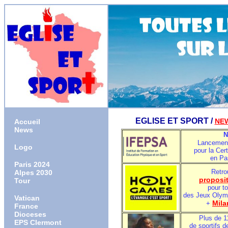
EGLISE ET SPORT /
NE
Accueil
News
N
Lancemen
Logo
pour la Cert
en Pa
Paris 2024
Retro
Alpes 2030
proposit
Tour
pour to
des Jeux Olym
Vatican
Mila
+
France
Dioceses
Plus de 
EPS Clermont
de sportifs
d