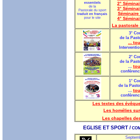
essentiels
2° Séminai
de la
3° Séminai
Pastorale du sport
Séminaire 
traduit
en français
pour le site
4° Séminai
La pastorale
3° Co
de la Past
... to
Interventio
2° Co
de la Past
tou
...
conférenc
1° Co
de la Pasto
tou
...
conférenc
Les textes des évêque
Les homélies sur
Les chapelles des
EGLISE ET SPORT /
COM
Septemb