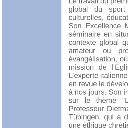
Le travail du pre
global du sport
culturelles, éduca
Son Excellence M
séminaire en situ
contexte global q
amateur ou pro
évangélisation, o
mission de l’Eg
L’experte italienn
en revue le dévelo
à nos jours. Son i
sur le thème “L
Professeur Dietma
Tübingen, qui a dé
une éthique chréti