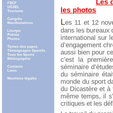
Les d
FSCF
UGSEL
les photos
Tourisme
Congrès
L
es 11 et 12 nove
Manifestations
dans les bureaux d
Liturgie
Prières
international sur 
Photos
d’engagement chré
Textes des papes
Témoignages Sportifs
aussi bien pour ce
Tous les Sports
c’est la premièr
Bibliographie
séminaire d’étude
Contacts
Liens
du séminaire étai
Mentions légales
monde du sport da
du Dicastère et à 
même temps, il s’a
critiques et les dé