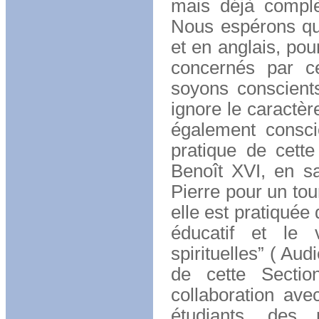
mais déjà complèt
Nous espérons que 
et en anglais, pou
concernés par ce
soyons conscient
ignore le caractè
également consci
pratique de cette
Benoît XVI, en s
Pierre pour un tour
elle est pratiquée
éducatif et le 
spirituelles” ( Au
de cette Sectio
collaboration ave
étudiants, des