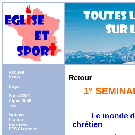
Accueil
Retour
News
Logo
1° SEMINA
Paris 2024
Alpes 2030
Tour
Le monde du sp
Vatican
France
chrétien
Dioceses
EPS Clermont