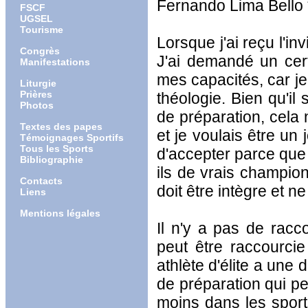
Fernando Lima Bello 
FSCF
UGSEL
Tourisme
Lorsque j'ai reçu l'in
Congrès
J'ai demandé un cer
Manifestations
mes capacités, car je
Liturgie
Prières
théologie. Bien qu'i
Photos
de préparation, cela 
Textes des papes
et je voulais être un
Témoignages Sportifs
Tous les Sports
d'accepter parce que 
Bibliographie
ils de vrais champion
Contacts
doit être intègre et ne
Liens
Mentions légales
Il n'y a pas de rac
peut être raccourci
athlète d'élite a une 
de préparation qui p
moins dans les sport