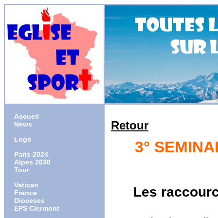
Accueil
Retour
News
Logo
3° SEMINA
Paris 2024
Alpes 2030
Tour
Vatican
Les raccourc
France
Dioceses
EPS Clermont