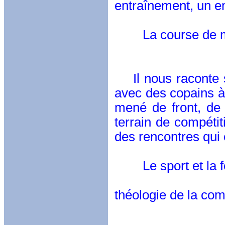
entraînement, un e
La course de ma v
Les éditio
Il nous raconte s
avec des copains à
mené de front, de
terrain de compétit
des rencontres qui 
Le sport et la foi
( philoso
théologie de la comp
Les éditio