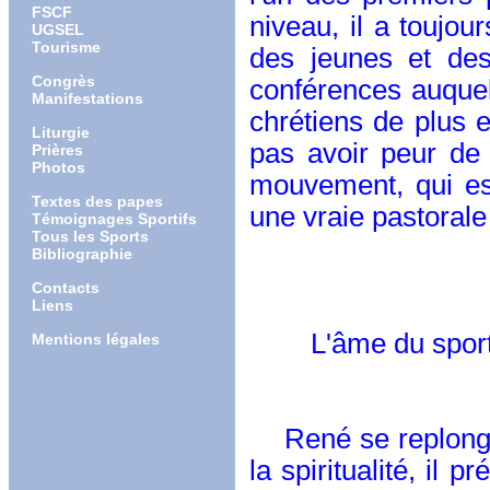
FSCF
niveau, il a toujou
UGSEL
Tourisme
des jeunes et des
Congrès
conférences auquel 
Manifestations
chrétiens de plus 
Liturgie
pas avoir peur de t
Prières
Photos
mouvement, qui es
Textes des papes
une vraie pastorale 
Témoignages Sportifs
Tous les Sports
Bibliographie
Contacts
Liens
L'âme du sport et l
Mentions légales
Editions L
René se replonge da
la spiritualité, il 