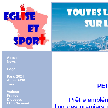
Accueil
News
Logo
Paris 2024
Alpes 2030
Tour
PER
Vatican
France
Prêtre emblématiq
Dioceses
EPS Clermont
l'un des premiers 