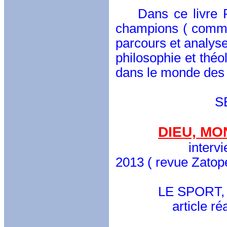
Dans ce livre Ren
champions ( comme 
parcours et analys
philosophie et théol
dans le monde des
SES INT
DIEU, M
interview réali
2013 ( revue Zatop
LE SPORT, TR
article réalisé p