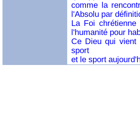
comme la rencontr
l'Absolu par définiti
La Foi chrétienne
l'humanité pour hab
Ce Dieu qui vient h
sport
et le sport aujourd'