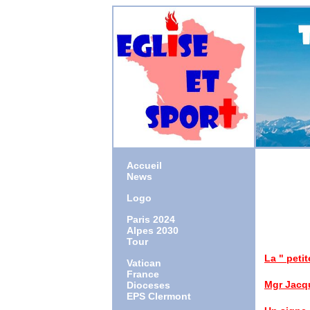
Accueil
News
Logo
1927 : 
1950 : or
Paris 2024
1987 : 
Alpes 2030
2003 : 
Tour
La " petit
Vatican
article
France
Mgr Jacqu
Dioceses
article r
EPS Clermont