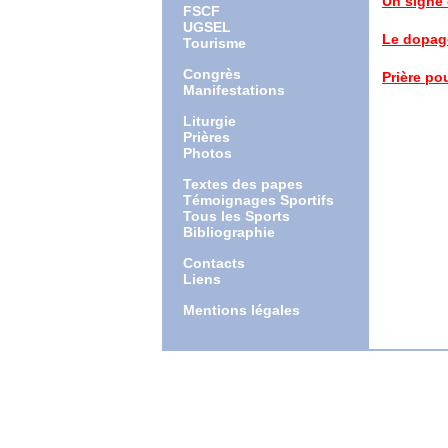
Un signe 
FSCF
article 
UGSEL
Le dopage
Tourisme
déclarati
Congrès
Prière po
Manifestations
Liturgie
Prières
Photos
Textes des papes
Témoignages Sportifs
Tous les Sports
Bibliographie
Contacts
Liens
Mentions légales