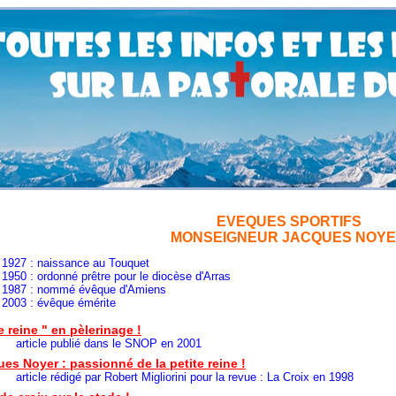
EVEQUES SPORTIFS
MONSEIGNEUR JACQUES NOY
naissance au Touquet
donné prêtre pour le diocèse d'Arras
nommé évêque d'Amiens
évêque émérite
e reine " en pèlerinage !
 publié dans le SNOP en 2001
es Noyer : passionné de la petite reine !
édigé par Robert Migliorini pour la revue : La Croix en 1998