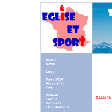
Accueil
News
Logo
1942 : n
1967 : o
Paris 2024
1999 : n
Alpes 2030
2009 : 
Tour
2013 : 
Vatican
Message
France
aux sport
Dioceses
EPS Clermont