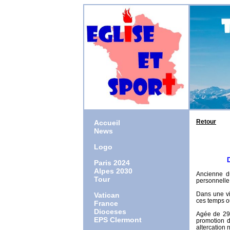
Retour
Accueil
News
Logo
Du péc
Paris 2024
Alpes 2030
Ancienne du
Tour
personnelle
Dans une vi
Vatican
ces temps o
France
Dioceses
Agée de 29 
EPS Clermont
promotion d
altercation 