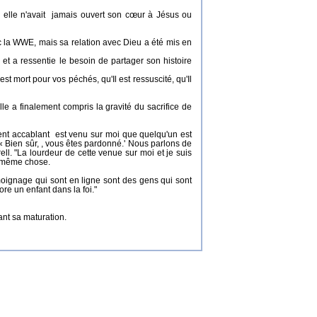
, elle n'avait jamais ouvert son cœur à Jésus ou
ec la WWE, mais sa relation avec Dieu a été mis en
t a ressentie le besoin de partager son histoire
est mort pour vos péchés, qu'Il est ressuscité, qu'Il
lle a finalement compris la gravité du sacrifice de
iment accablant est venu sur moi que quelqu'un est
 Bien sûr, , vous êtes pardonné.' Nous parlons de
ell. "La lourdeur de cette venue sur moi et je suis
la même chose.
émoignage qui sont en ligne sont des gens qui sont
e un enfant dans la foi."
ant sa maturation.