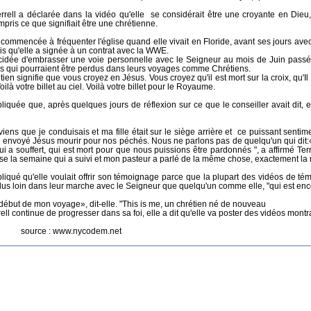
rrell a déclarée dans la vidéo qu'elle se considérait être une croyante en Dieu
pris ce que signifiait être une chrétienne.
t commencée à fréquenter l'église quand elle vivait en Floride, avant ses jours av
ois qu'elle a signée à un contrat avec la WWE.
écidée d'embrasser une voie personnelle avec le Seigneur au mois de Juin passé e
es qui pourraient être perdus dans leurs voyages comme Chrétiens.
tien signifie que vous croyez en Jésus. Vous croyez qu'il est mort sur la croix, qu'Il 
oilà votre billet au ciel. Voilà votre billet pour le Royaume.
pliquée que, après quelques jours de réflexion sur ce que le conseiller avait dit, e
iens que je conduisais et ma fille était sur le siège arrière et ce puissant sent
a envoyé Jésus mourir pour nos péchés. Nous ne parlons pas de quelqu'un qui dit:«
i a souffert, qui est mort pour que nous puissions être pardonnés ", a affirmé Terr
glise la semaine qui a suivi et mon pasteur a parlé de la même chose, exactement 
pliqué qu'elle voulait offrir son témoignage parce que la plupart des vidéos de t
us loin dans leur marche avec le Seigneur que quelqu'un comme elle, "qui est encor
 début de mon voyage», dit-elle. "This is me, un chrétien né de nouveau
l continue de progresser dans sa foi, elle a dit qu'elle va poster des vidéos montr
 : www.nycodem.net