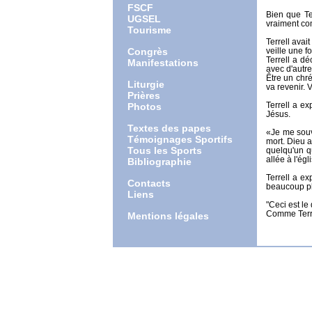
FSCF
Bien que Te
UGSEL
vraiment com
Tourisme
Terrell avai
Congrès
veille une f
Terrell a d
Manifestations
avec d'autr
Être un chré
Liturgie
va revenir. V
Prières
Terrell a ex
Photos
Jésus.
Textes des papes
«Je me souv
Témoignages Sportifs
mort. Dieu 
Tous les Sports
quelqu'un qu
allée à l'é
Bibliographie
Terrell a ex
Contacts
beaucoup pl
Liens
"Ceci est le
Comme Terrel
Mentions légales
source