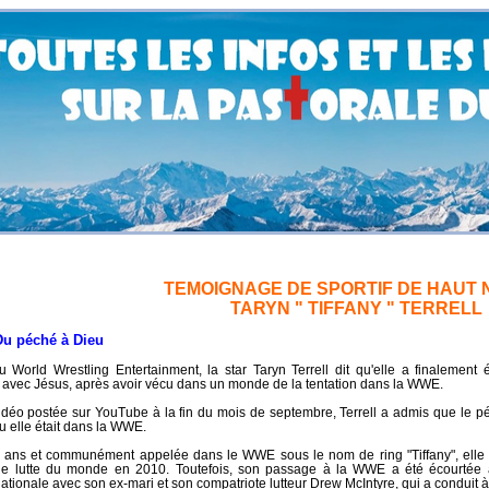
TEMOIGNAGE DE SPORTIF DE HAUT 
TARYN " TIFFANY " TERRELL
hé à Dieu
 World Wrestling Entertainment, la star Taryn Terrell dit qu'elle a finaleme
 avec Jésus, après avoir vécu dans un monde de la tentation dans la WWE.
déo postée sur YouTube à la fin du mois de septembre, Terrell a admis que le péch
u elle était dans la WWE.
ans et communément appelée dans le WWE sous le nom de ring "Tiffany", elle f
e lutte du monde en 2010. Toutefois, son passage à la WWE a été écourtée ap
nationale avec son ex-mari et son compatriote lutteur Drew McIntyre, qui a conduit à