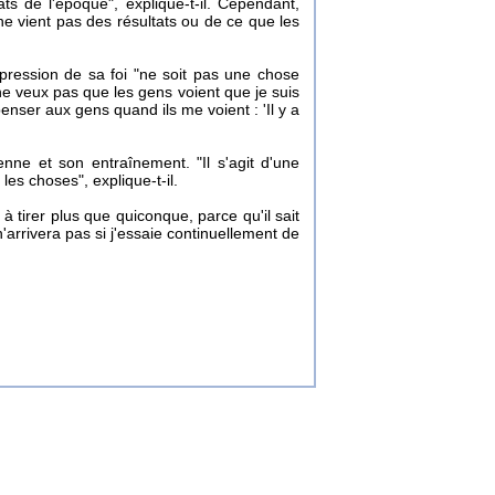
s de l'époque", explique-t-il. Cependant,
é "ne vient pas des résultats ou de ce que les
pression de sa foi "ne soit pas une chose
ne veux pas que les gens voient que je suis
nser aux gens quand ils me voient : 'Il y a
enne et son entraînement. "Il s'agit d'une
es choses", explique-t-il.
 à tirer plus que quiconque, parce qu'il sait
 n'arrivera pas si j'essaie continuellement de