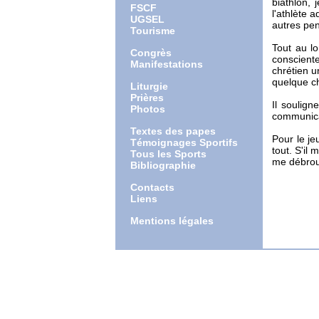
biathlon,
FSCF
l'athlète a
UGSEL
autres pen
Tourisme
Tout au l
Congrès
consciente
Manifestations
chrétien u
quelque cho
Liturgie
Prières
Il soulign
Photos
communicat
Textes des papes
Pour le je
Témoignages Sportifs
tout. S'il 
Tous les Sports
me débroui
Bibliographie
Contacts
Liens
Mentions légales