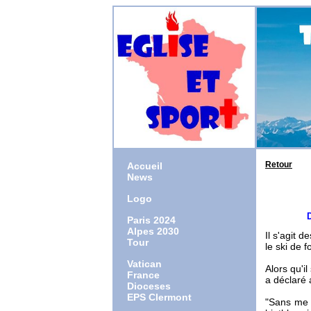
Retour
Accueil
News
Logo
Dieu es
Paris 2024
Alpes 2030
Il s'agit 
Tour
le ski de f
Vatican
Alors qu'i
France
a déclaré a
Dioceses
EPS Clermont
"Sans me s