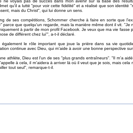
 je ne voyais pas de succès dans mon avenir sur la base des résultat
dmet qu'il a lutté "pour voir cette fidélité" et a réalisé que son identit
sent, mais du Christ", qui lui donne un sens.
ong de ses compétitions, Schommer cherche à faire en sorte que l'ex
" parce que quelqu'un regarde, mais la manière même dont il vit. "Je 
niquement à partir de mon profil Facebook. Je veux que ma vie fasse pe
se de différent chez lui'", a-t-il déclaré.
e également le rôle important que joue la prière dans sa vie quotidi
ion continue avec Dieu, qui m'aide à avoir une bonne perspective sur l
une athlète, Dieu est l'un de ses "plus grands entraîneurs". "Il m'a aidé
m'appelle à cela, il m'aidera à arriver là où il veut que je sois, mais cela
ller tout seul", remarque-t-il.