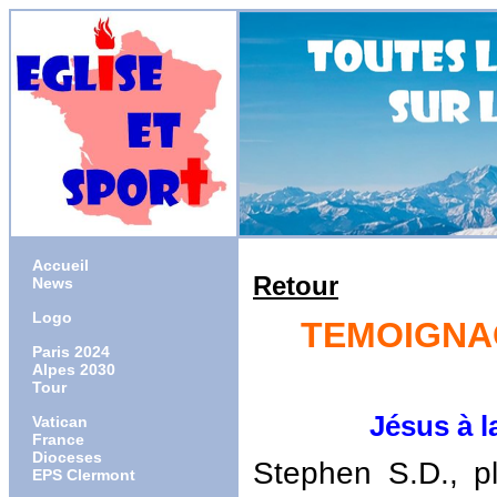
Accueil
Retour
News
Logo
TEMOIGNAG
Paris 2024
Alpes 2030
Tour
Jésus à la pr
Vatican
France
Dioceses
Stephen S.D., p
EPS Clermont