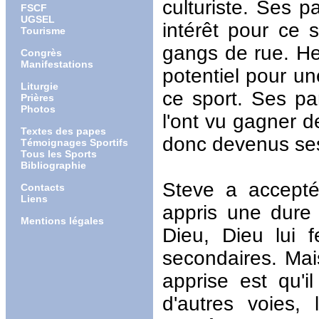
culturiste. Ses p
FSCF
UGSEL
intérêt pour ce s
Tourisme
gangs de rue. H
Congrès
Manifestations
potentiel pour un
Liturgie
ce sport. Ses par
Prières
Photos
l'ont vu gagner de
Textes des papes
donc devenus ses
Témoignages Sportifs
Tous les Sports
Bibliographie
Steve a accepté 
Contacts
Liens
appris une dure l
Mentions légales
Dieu, Dieu lui 
secondaires. Mais
apprise est qu'i
d'autres voies, 