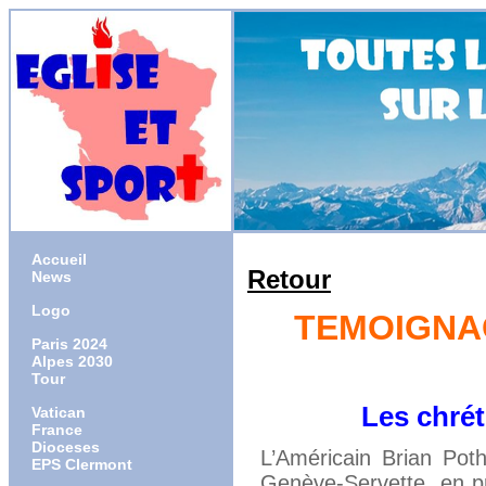
Accueil
Retour
News
Logo
TEMOIGNAG
Paris 2024
Alpes 2030
Tour
Les chrétiens 
Vatican
France
Dioceses
L’Américain Brian Pot
EPS Clermont
Genève-Servette, en pr