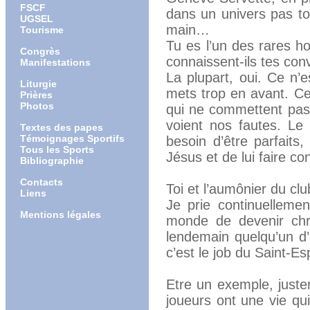
FSCF
dans un univers pas to
UGSEL
main…
Tourisme
Tu es l’un des rares h
Congrès
connaissent-ils tes con
Manifestations
La plupart, oui. Ce n’
Liturgie
mets trop en avant. Ce
Prières
Photos
qui ne commettent pas d
voient nos fautes. Le
Textes des papes
Témoignages Sportifs
besoin d’être parfaits
Tous les Sports
Jésus et de lui faire co
Bibliographie
Contacts
Toi et l’aumônier du cl
Liens
Je prie continuelleme
Mentions légales
monde de devenir chré
lendemain quelqu’un d’
c’est le job du Saint-E
Etre un exemple, just
joueurs ont une vie qui