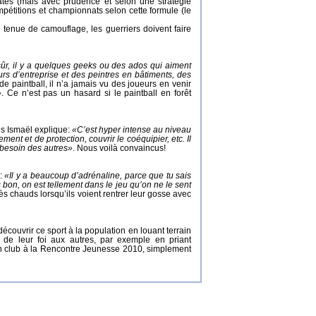
atés (mais avec prudence et selon une stratégie
pétitions et championnats selon cette formule (le
En tenue de camouflage, les guerriers doivent faire
ûr, il y a quelques geeks ou des ados qui aiment
urs d’entreprise et des peintres en bâtiments, des
e paintball, il n’a jamais vu des joueurs en venir
»
. Ce n’est pas un hasard si le paintball en forêt
ais Ismaël explique:
«C’est hyper intense au niveau
ent et de protection, couvrir le coéquipier, etc. Il
s besoin des autres»
. Nous voilà convaincus!
:
«Il y a beaucoup d’adrénaline, parce que tu sais
 bon, on est tellement dans le jeu qu’on ne le sent
rès chauds lorsqu’ils voient rentrer leur gosse avec
découvrir ce sport à la population en louant terrain
r de leur foi aux autres, par exemple en priant
son club à la Rencontre Jeunesse 2010, simplement