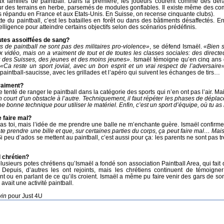
eux familles de paintball. Dans la première, les joueurs courent comme des dér
ur des terrains en herbe, parsemés de modules gonflables. Il existe même des com
ès répandu en France et aux Etats-Unis. En Suisse, on recense cinquante clubs).
tte du paintball, c’est les batailles en forêt ou dans des bâtiments désaffectés. 
elligence pour atteindre certains objectifs selon des scénarios prédéfinis.
utes assoiffées de sang?
s de paintball ne sont pas des militaires pro-violence»
, se défend Ismaël.
«Bien s
x vidéo, mais on a vraiment de tout et de toutes les classes sociales: des directe
t des Suisses, des jeunes et des moins jeunes»
. Ismaël témoigne qu’en cinq ans d
«Ca reste un sport jovial, avec un bon esprit et un vrai respect de l’adversaire
 paintball-saucisse, avec les grillades et l’apéro qui suivent les échanges de tirs…
raiment?
te tenté de ranger le paintball dans la catégorie des sports qui n’en ont pas l’air. M
 court d’un obstacle à l’autre. Techniquement, il faut répéter les phases de déplacem
ne bonne technique pour utiliser le matériel. Enfin, c’est un sport d’équipe, où tu a
e faire mal?
pas toi, mais l’idée de me prendre une balle ne m’enchante guère. Ismaël confirme
te prendre une bille et que, sur certaines parties du corps, ça peut faire mal… Mais
Si peu d’ados se mettent au paintball, c’est aussi pour ça: les parents ne sont pas t
l chrétien?
lusieurs potes chrétiens qu’Ismaël a fondé son association Paintball Area, qui fait 
. Depuis, d’autres les ont rejoints, mais les chrétiens continuent de témoigne
nt ou en parlant de ce qu’ils croient. Ismaël a même pu faire venir des gars de 
 avait une activité paintball.
vin
pour Just 4U