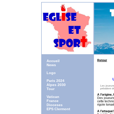
Retour
Accueil
News
Logo
Une asso
Paris 2024
Alpes 2030
Les joueurs
Tour
président d
A l’origine,
Vatican
Des joueurs 
France
cette techni
Dioceses
rigole Ismaë
EPS Clermont
A l’attaque!