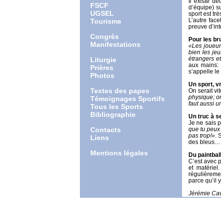
Il existe d
FSCF
d’équipe) s
UGSEL
sport est tr
L’autre face
Tourisme
preuve d’int
Congrès
Pour les br
Manifestations
«Les joueur
bien les jeu
étrangers e
Liturgie
aux mains:
Prières
s’appelle le
Photos
Un sport, v
Textes des papes
On serait vi
physique; on
Témoignages Sportifs
faut aussi u
Tous les Sports
Bibliographie
Un truc à s
Je ne sais 
Contacts
que tu peux 
pas trop!»
. 
Liens
des bleus…
Mentions légales
Du paintbal
C’est avec p
et matériel
régulièreme
parce qu’il y
Jérémie Ca