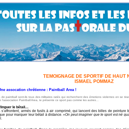
TEMOIGNAGE DE SPORTIF DE HAUT 
ISMAEL POMMAZ
cation chrétienne : Paintball Area !
 de paintball sont-ils tous des militaires ratés qui recherchent des émotions violentes en se t
e l’association Paintball Area, te présente ce sport pas comme les autres…
 flinguer le bétail…
s’affrontent, armés de fusils à air comprimé, qui lancent des billes de peinture b
que pour marquer leur bétail à distance.
«On peut imaginer que le sport est né qu
l.