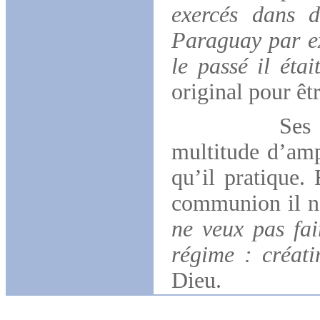
exercés dans d
Paraguay par ex
le passé il étai
original pour êt
Ses paumes 
multitude d’amp
qu’il pratique
communion il ne 
ne veux pas fa
régime : créati
Dieu.