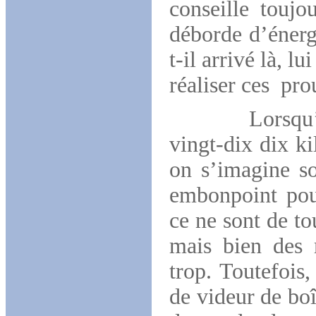
conseille touj
déborde d’énerg
t-il arrivé là, l
réaliser ces pro
Lorsqu’on dit
vingt-dix dix k
on s’imagine 
embonpoint pou
ce ne sont de to
mais bien des 
trop. Toutefois
de videur de boî