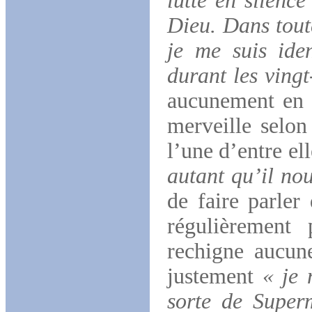
lutté en silence
Dieu. Dans toute
je me suis iden
durant les ving
aucunement en q
merveille selon
l’une d’entre el
autant qu’il no
de faire parler
régulièrement
rechigne aucun
justement
« je 
sorte de Superm