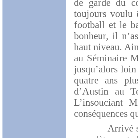
de garde du co
toujours voulu ê
football et le 
bonheur, il n’a
haut niveau. Ain
au Séminaire Ma
jusqu’alors loi
quatre ans plu
d’Austin au Te
L’insouciant M
conséquences qu
Arrivé sur le