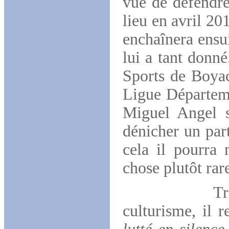
vue de défendre
lieu en avril 201
enchaînera ensu
lui a tant donné
Sports de Boyac
Ligue Départem
Miguel Angel s
dénicher un par
cela il pourra m
chose plutôt rar
Très occup
culturisme, il 