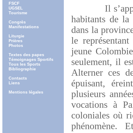
FSCF
Il s’appelle 
UGSEL
Tourisme
habitants de la
Congrès
Manifestations
dans la province
Liturgie
le représentant
Prières
Photos
jeune Colombien
Textes des papes
seulement, il es
Témoignages Sportifs
Tous les Sports
Bibliographie
Alterner ces d
Contacts
épuisant, érein
Liens
plusieurs année
Mentions légales
vocations à Pa
coloniales où ri
phénomène. Et