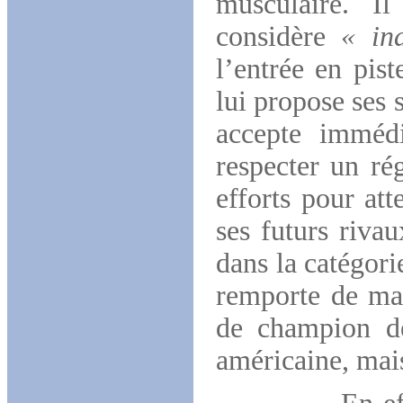
musculaire. I
considère
« in
l’entrée en pis
lui propose ses 
accepte imméd
respecter un ré
efforts pour at
ses futurs riva
dans la catégori
remporte de man
de champion de
américaine, mais