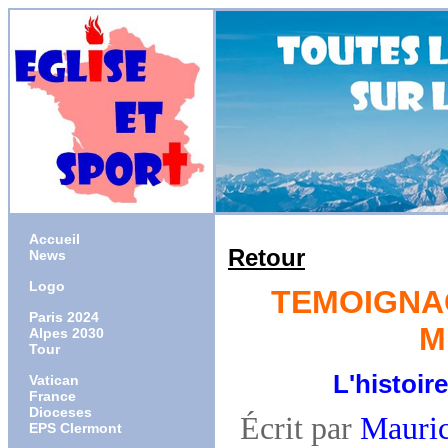
Accueil
Retour
News
Logo
TEMOIGNAG
Paris 2024
M
Alpes 2030
Tour
L'histoir
Vatican
France
Dioceses
Écrit par
Mauri
EPS Clermont