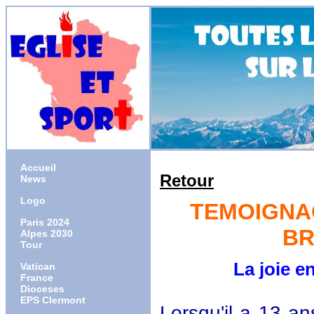
Accueil
Retour
News
Logo
TEMOIGNAG
Paris 2024
BR
Alpes 2030
Tour
La joie e
Vatican
France
Dioceses
EPS Clermont
Lorsqu'il a 13 an