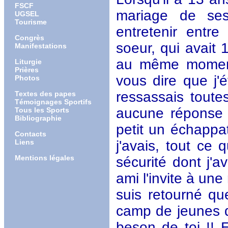
FSCF
mariage de ses
UGSEL
Tourisme
entretenir entre
Congrès
soeur, qui avait 
Manifestations
au même moment,
Liturgie
Prières
vous dire que j'
Photos
ressassais toute
Textes des papes
Témoignages Sportifs
aucune réponse 
Tous les Sports
Bibliographie
petit un échappat
Contacts
Liens
j'avais, tout ce 
Mentions légales
sécurité dont j'a
ami l'invite à une
suis retourné qu
camp de jeunes qu
beson de toi !! E