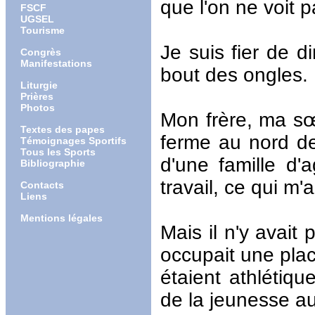
que l'on ne voit 
FSCF
UGSEL
Tourisme
Je suis fier de d
Congrès
Manifestations
bout des ongles.
Liturgie
Prières
Photos
Mon frère, ma s
Textes des papes
ferme au nord d
Témoignages Sportifs
Tous les Sports
d'une famille d'
Bibliographie
travail, ce qui m'
Contacts
Liens
Mentions légales
Mais il n'y avait p
occupait une plac
étaient athlétiqu
de la jeunesse au