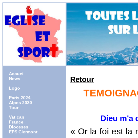
Accueil
Retour
News
Logo
TEMOIGNAG
Paris 2024
Alpes 2030
Tour
Dieu m'a donn
Vatican
France
Dioceses
« Or la foi est la
EPS Clermont