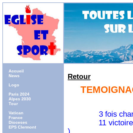
Accueil
Retour
News
Logo
TEMOIGNAG
Paris 2024
Alpes 2030
Tour
3 fois ch
Vatican
France
11 victoires en 
Dioceses
EPS Clermont
)