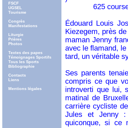
FSCF
625 course sre
UGSEL
Tourisme
Congrès
Édouard Louis Jos
Manifestations
Kiezegem, près de 
Liturgie
maman Jenny franc
Prières
Photos
avec le flamand, le 
Textes des papes
tard, un véritable 
Témoignages Sportifs
Tous les Sports
Bibliographie
Ses parents tenaie
Contacts
compris ce que voul
Liens
introverti que lui
Mentions légales
matinal de Bruxelle
carrière cycliste de
Jules et Jenny :
quiconque, si ce 