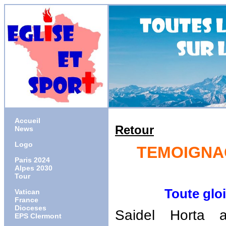
Accueil
Retour
News
Logo
TEMOIGNAG
Paris 2024
Alpes 2030
Tour
Toute gloire 
Vatican
France
Dioceses
Saidel Horta 
EPS Clermont