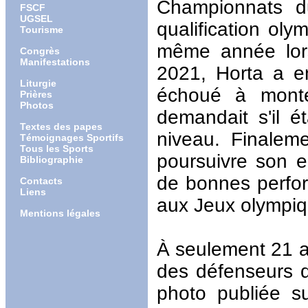
Championnats 
FSCF
UGSEL
qualification ol
Tourisme
même année lor
Congrès
Manifestations
2021, Horta a en
Liturgie
échoué à monte
Prières
Photos
demandait s'il é
Textes des papes
niveau. Finalem
Témoignages Sportifs
Tous les Sports
poursuivre son e
Bibliographie
de bonnes perfo
Contacts
Liens
aux Jeux olympiq
Mentions légales
À seulement 21 a
des défenseurs d
photo publiée su