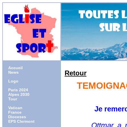
Accueil
Retour
News
Logo
TEMOIGNAG
Paris 2024
Alpes 2030
Tour
Je remercie D
Vatican
France
Dioceses
EPS Clermont
Ottmar a rempo