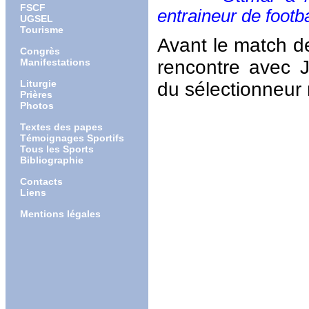
FSCF
entraineur de footba
UGSEL
Tourisme
Avant le match d
Congrès
Manifestations
rencontre avec J
Liturgie
du sélectionneur 
Prières
Photos
Textes des papes
Témoignages Sportifs
Tous les Sports
Bibliographie
Contacts
Liens
Mentions légales