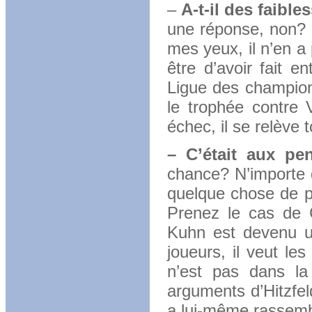
–
A-t-il des faible
une réponse, non? 
mes yeux, il n’en a
être d’avoir fait e
Ligue des champion
le trophée contre V
échec, il se relève t
– C’était aux pe
chance? N’importe q
quelque chose de pl
Prenez le cas de G
Kuhn est devenu un
joueurs, il veut le
n’est pas dans la 
arguments d’Hitzfeld
a lui-même rassemb