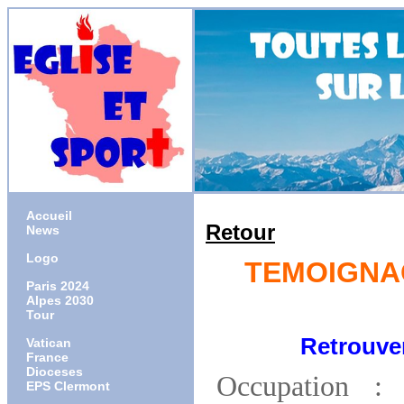
Accueil
Retour
News
Logo
TEMOIGNAG
Paris 2024
Alpes 2030
Tour
Retrouver le c
Vatican
France
Dioceses
Occupation :
EPS Clermont