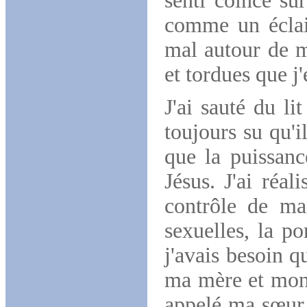
senti coincé su
comme un éclair
mal autour de m
et tordues que j'
J'ai sauté du li
toujours su qu'i
que la puissanc
Jésus. J'ai réa
contrôle de ma 
sexuelles, la po
j'avais besoin q
ma mère et mon p
appelé ma sœur q