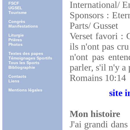
International/ E
FSCF
UGSEL
Tourisme
Sponsors : Eter
Congrès
Parts/ Gusset
Manifestations
Verset favori :
Liturgie
Prières
ils n'ont pas cr
Photos
Textes des papes
n'ont pas enten
Témoignages Sportifs
Tous les Sports
parler, s'il n'y 
Bibliographie
Romains 10:14
Contacts
Liens
Mentions légales
site intern
Mon histoire
J'ai grandi dans