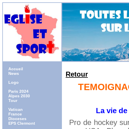
Accueil
Retour
News
Logo
TEMOIGNAG
Paris 2024
Alpes 2030
Tour
La vie de
Vatican
France
Dioceses
Pro de hockey su
EPS Clermont