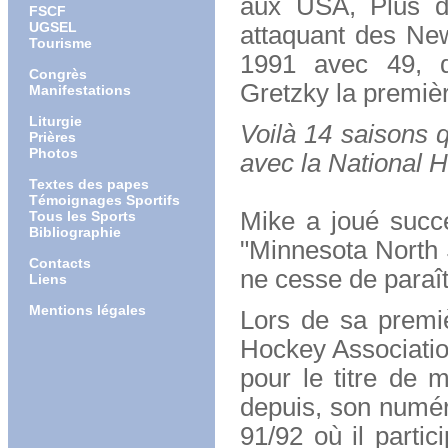
aux USA, Plus d
FSCF
UGSEL
attaquant des New
Tourisme
1991 avec 49, d
Congrès
Gretzky la premiè
Manifestations
Liturgie
Voilà 14 saisons 
Prières
Photos
avec la National 
Textes des papes
Témoignages Sportifs
Mike a joué succ
Tous les Sports
Bibliographie
"Minnesota North 
Contacts
ne cesse de paraît
Liens
Mentions légales
Lors de sa premiè
Hockey Associatio
pour le titre de
depuis, son numéro
91/92 où il parti