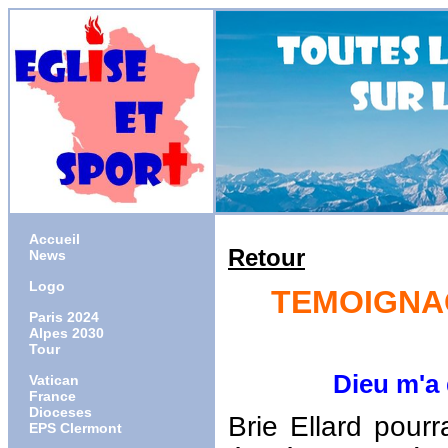
Accueil
Retour
News
Logo
TEMOIGNAG
Paris 2024
Alpes 2030
Tour
Dieu m'a donn
Vatican
France
Dioceses
Brie Ellard pourra
EPS Clermont