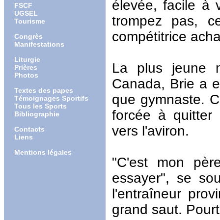
élevée, facile à
FSCF
UGSEL
trompez pas, ce
Tourisme
compétitrice ach
Congrès
Manifestations
Liturgie
La plus jeune m
Prières
Photos
Canada, Brie a e
Textes des papes
que gymnaste. Ce
Témoignages Sportifs
Tous les Sports
forcée à quitter 
Bibliographie
vers l'aviron.
Contacts
Liens
Mentions légales
"C'est mon père
essayer", se sou
l'entraîneur prov
grand saut. Pourta