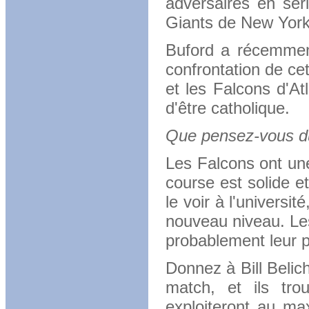
adversaires en sér
Giants de New York 
Buford a récemmen
confrontation de ce
et les Falcons d'At
d'être catholique.
Que pensez-vous du
Les Falcons ont un
course est solide e
le voir à l'universit
nouveau niveau.
Le
probablement leur p
Donnez à Bill Belic
match, et ils tro
exploiteront au m