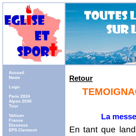
Accueil
Retour
News
Logo
TEMOIGNAG
Paris 2024
Alpes 2030
Tour
La messe est 
Vatican
France
Dioceses
En tant que lan
EPS Clermont