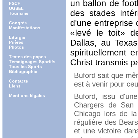
un ballon de footb
FSCF
UGSEL
des stades intér
Tourisme
d'une entreprise d
Congrès
Manifestations
«levé le toit» 
Liturgie
Dallas, au Texa
Prières
Photos
spirituellement
Textes des papes
Christ transmis p
Témoignages Sportifs
Tous les Sports
Bibliographie
Buford sait que mê
Contacts
est à venir pour ce
Liens
Buford, issu d'un
Mentions légales
Chargers de San 
Chicago lors de l
régulière des Bears 
et une victoire dan