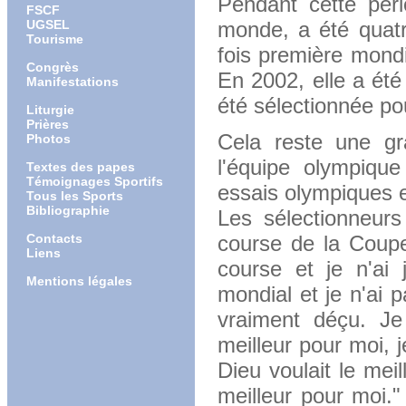
Pendant cette pér
FSCF
UGSEL
monde, a été quatr
Tourisme
fois première mondi
Congrès
En 2002, elle a ét
Manifestations
été sélectionnée po
Liturgie
Prières
Cela reste une gra
Photos
l'équipe olympiqu
Textes des papes
Témoignages Sportifs
essais olympiques e
Tous les Sports
Bibliographie
Les sélectionneurs
Contacts
course de la Coupe
Liens
course et je n'ai
Mentions légales
mondial et je n'ai 
vraiment déçu. Je
meilleur pour moi, j
Dieu voulait le mei
meilleur pour moi.