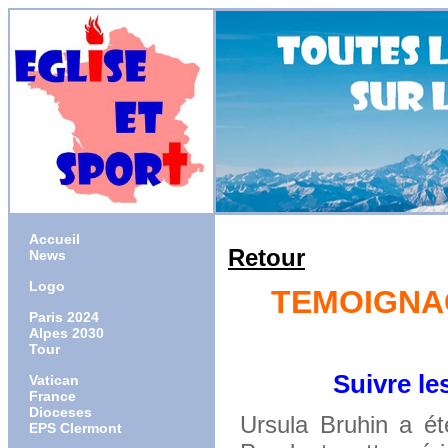
Accueil
Retour
News
Logo
TEMOIGNAG
Paris 2024
Alpes 2030
Tour
Suivre les ch
Vatican
France
Dioceses
Ursula Bruhin a é
EPS Clermont