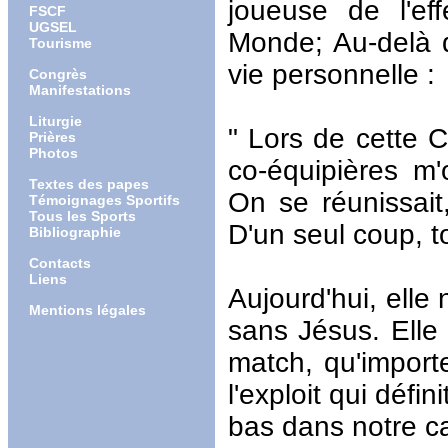
joueuse de l'e
FSCF
UGSEL
Monde; Au-delà d
Tourisme
vie personnelle :
Congrès
Manifestations
Liturgie
" Lors de cette 
Prières
Photos
co-équipières m
Textes des papes
On se réunissait,
Témoignages Sportifs
Tous les Sports
D'un seul coup, to
Bibliographie
Contacts
Liens
Aujourd'hui, elle
Mentions légales
sans Jésus. Elle 
match, qu'import
l'exploit qui défi
bas dans notre ca