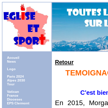
Accueil
Retour
News
Logo
TEMOIGNAG
Paris 2024
Alpes 2030
Tour
C'est bien Die
Vatican
France
Dioceses
En 2015, Morgan
EPS Clermont