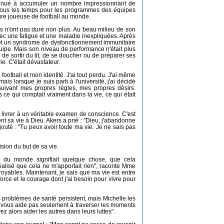
ontinué à accumuler un nombre impressionnant de
 tous les temps pour les programmes des équipes
ure joueuse de football au monde.
ves n'ont pas duré non plus. Au beau milieu de son
ec une fatigue et une maladie inexpliquées. Après
e et un syndrome de dysfonctionnement immunitaire
quipe. Mais son niveau de performance n'était plus
ce de sortir du lit, de se doucher ou de préparer ses
e. C'était dévastateur.
football et mon identité. J'ai tout perdu. J'ai même
is lorsque je suis parti à l'université, j'ai décidé
suivant mes propres règles, mes propres désirs.
ce qui comptait vraiment dans la vie, ce qui était
ivrer à un véritable examen de conscience. C'est
nt sa vie à Dieu. Akers a prié : "Dieu, j'abandonne
ajouté : "Tu peux avoir toute ma vie. Je ne sais pas
sion du but de sa vie.
 du monde signifiait quelque chose, que cela
éalisé que cela ne m'apportait rien", raconte Mme
royables. Maintenant, je sais que ma vie est entre
orce et le courage dont j'ai besoin pour vivre pour
es problèmes de santé persistent, mais Michelle les
 vous aide pas seulement à traverser les moments
ez alors aider les autres dans leurs luttes".