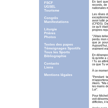
En tant que
FSCF
records, de
UGSEL
nationales 
Tourisme
Les rêves de
exceptionne
Congrès
avoir lutté
Manifestations
(CFIDS). Dan
ce qu'il éta
Liturgie
propres repa
Prières
"J'étais tel
Photos
perdu mon ma
que je pouv
Textes des papes
Aujourd'hui,
Témoignages Sportifs
vraiment vra
Tous les Sports
En désespoi
Bibliographie
là qu'elle a
! Tu as atti
Contacts
ce que Tu ve
Liens
À ce moment-
Mentions légales
"Pendant t
m'apportera
Akers. "Ma d
les mains de
Lui".
Pour Michell
voit désorm
difficiles, 