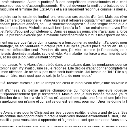
 professionnelle, Akers a participé à des compétitions internationales et a c
 récompenses et d'accomplissements. Elle est devenue la meilleure buteuse de
masculine et féminine des États-Unis et a été largement reconnue comme la meille
 gloire sur le terrain de football ont remplacé ses espoirs d'enfant. Mais ces rê
lle carrière professionnelle, Mme Akers s'est retrouvée constamment aux prises av
 pendant plusieurs années, on lui a finalement diagnostiqué une fatigue chroniqu
s les bons jours, Michelle pouvait tenir jusqu'à la fin d'un entraînement avec l'é
it, et l'effort l'épuisait complètement. Dans les mauvais jours, elle n'avait pas la for
s. La pression exercée par la maladie s'est répercutée sur tous les aspects de sa vi
lement malade que j'ai perdu ma capacité à fonctionner au quotidien. J'ai perdu mon 
riage", se souvient-elle. "Lorsque j'étais au lycée, j'avais placé ma foi en Dieu, ma
ais me débrouiller seul. Pendant dix ans, j'ai vécu comme je l'entendais, en 
 je suis déprimée, malade, seule et vide. Ma maladie m'a forcé à examiner de près 
i, et sur qui je pouvais vraiment compter".
r de cause, Mme Akers s'est retirée dans une cabane dans les montagnes pour se l
 compris qu'il n'y avait qu'une seule réponse. Elle décide d'abandonner complèteme
ré mon attention. Je ne peux pas m'en sortir toute seule. J'ai besoin de Toi." Elle a 
ux en faire, mais quoi que ce soit, je le ferai de mon mieux."
là, raconte Michelle, Dieu a rempli son cœur d'un nouveau rêve, d'une nouvelle vi
ant d'années, j'ai pensé qu'être championne du monde ou meilleure joueuse
it l'épanouissement que je recherchais. Mais quand je suis tombée malade, j'ai r
écision de confier ma vie à Jésus m'a apporté une paix, une force et une joie inc
 quelqu'un qui m'aime et qui sait ce qui est le mieux pour moi. Dieu me donne la f
e Akers, vivre pour le Christ est un rêve devenu réalité, le plus grand de tous. S
ais comme des opportunités. "Lorsque vous vous donnez entièrement à Dieu, il ne
il les utilise pour vous aider à apprendre et à grandir en tant que personne. Vous pouv