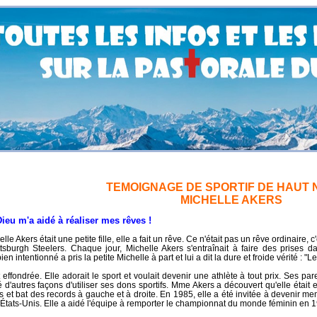
TEMOIGNAGE DE SPORTIF DE HAUT 
MICHELLE AKERS
 aidé à réaliser mes rêves !
le Akers était une petite fille, elle a fait un rêve. Ce n'était pas un rêve ordinaire, 
ttsburgh Steelers. Chaque jour, Michelle Akers s'entraînait à faire des prises 
en intentionné a pris la petite Michelle à part et lui a dit la dure et froide vérité : "Le
 effondrée. Elle adorait le sport et voulait devenir une athlète à tout prix. Ses p
é d'autres façons d'utiliser ses dons sportifs. Mme Akers a découvert qu'elle étai
s et bat des records à gauche et à droite. En 1985, elle a été invitée à devenir 
 États-Unis. Elle a aidé l'équipe à remporter le championnat du monde féminin en 