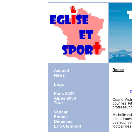
Retour
Accueil
News
Logo
Dieu m'a
Paris 2024
Alpes 2030
Quand Michel
Tour
pour les Pi
professeur bi
Vatican
Michelle est
France
elle a trouv
Dioceses
des trophée
EPS Clermont
football des