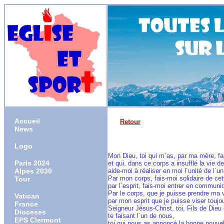
Accueil
Retour
News
Logo
Mon Dieu, toi qui m´as, par ma mère, f
Paris 2024
et qui, dans ce corps a insufflé la vie de 
Alpes 2030
aide-moi à réaliser en moi l´unité de l´un
Par mon corps, fais-moi solidaire de cet
Tour
par l´esprit, fais-moi entrer en commu
Par le corps, que je puisse prendre ma vi
Vatican
par mon esprit que je puisse viser toujou
France
Seigneur Jésus-Christ, toi, Fils de Dieu
Dioceses
te faisant l´un de nous,
EPS Clermont
toi qui nous as annoncé la bonne nouvell