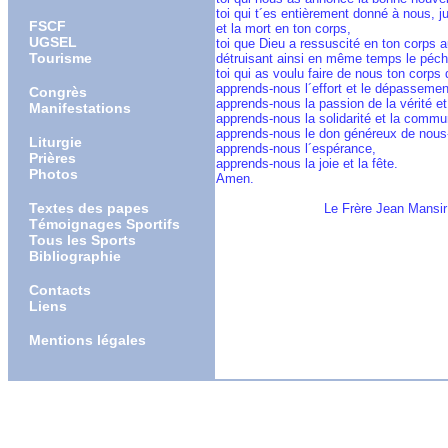
toi qui t´es entièrement donné à nous, j
FSCF
et la mort en ton corps,
UGSEL
toi que Dieu a ressuscité en ton corps 
Tourisme
détruisant ainsi en même temps le péché
toi qui as voulu faire de nous ton corps q
apprends-nous l´effort et le dépassem
Congrès
apprends-nous la passion de la vérité et
Manifestations
apprends-nous la solidarité et la commu
apprends-nous le don généreux de nou
Liturgie
apprends-nous l´espérance,
Prières
apprends-nous la joie et la fête.
Photos
Amen.
Textes des papes
                           Le Frère Jean M
Témoignages Sportifs
Tous les Sports
Bibliographie
Contacts
Liens
Mentions légales