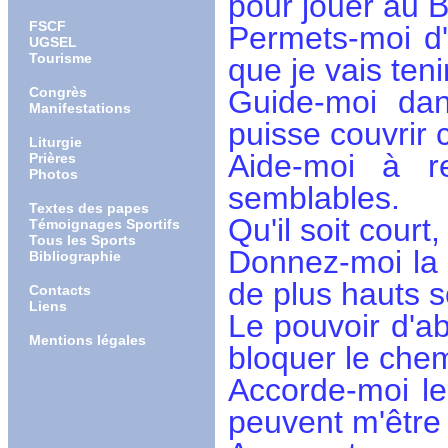
pour jouer au
FSCF
Permets-moi d'
UGSEL
Tourisme
que je vais teni
Congrès
Guide-moi da
Manifestations
puisse couvrir 
Liturgie
Aide-moi à r
Prières
Photos
semblables.
Textes des papes
Qu'il soit cour
Témoignages Sportifs
Tous les Sports
Donnez-moi la 
Bibliographie
de plus hauts 
Contacts
Liens
Le pouvoir d'ab
Mentions légales
bloquer le che
Accorde-moi l
peuvent m'être 