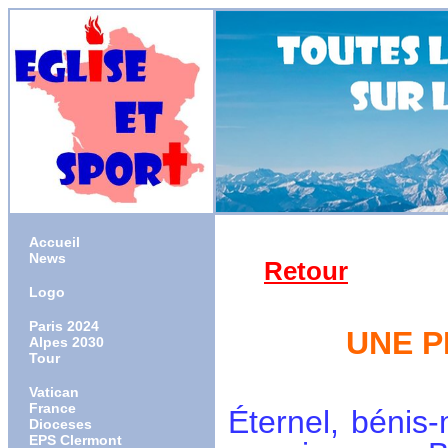
Accueil
News
Retour
Logo
Paris 2024
UNE P
Alpes 2030
Tour
Vatican
France
Éternel, bénis-
Dioceses
EPS Clermont