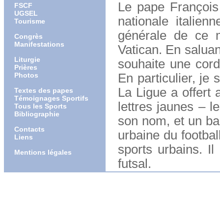
Le pape François
FSCF
UGSEL
nationale italie
Tourisme
générale de ce m
Congrès
Manifestations
Vatican. En saluant
Liturgie
souhaite une cord
Prières
Photos
En particulier, je 
La Ligue a offert 
Textes des papes
Témoignages Sportifs
lettres jaunes – l
Tous les Sports
Bibliographie
son nom, et un bal
Contacts
urbaine du footbal
Liens
sports urbains. I
Mentions légales
futsal.