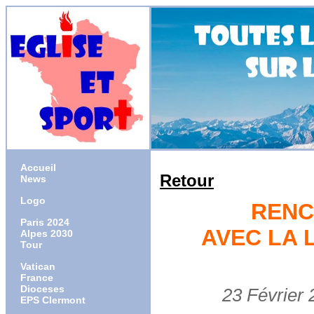
Accueil
Retour
News
Logo
RENC
Paris 2024
AVEC LA 
Alpes 2030
Tour
Vatican
France
Dioceses
23 Février 20
EPS Clermont