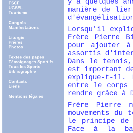
y a quelques an
FSCF
UGSEL
manière de lie
Tourisme
d'évangélisatio
Congrès
Manifestations
Lorsqu'il expli
Frère Pierre B
Liturgie
Prières
pour ajouter à
Photos
assortis d'inte
Textes des papes
Dans le tennis,
Témoignages Sportifs
Tous les Sports
est important d
Bibliographie
explique-t-il.
Contacts
entre le corps 
Liens
rendre grâce à 
Mentions légales
Frère Pierre n
mouvements du 
le principe de
Face à la ba