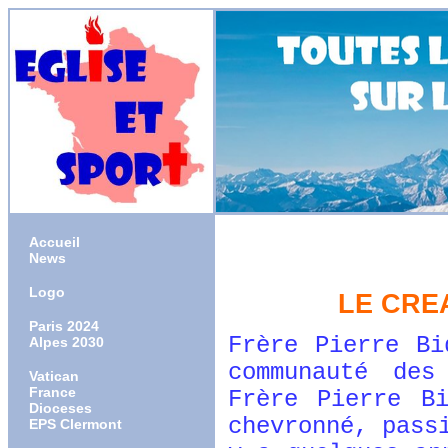
Accueil
News
Logo
LE CRE
Paris 2024
Frère Pierre B
Alpes 2030
communauté des
Vatican
France
Frère Pierre B
Dioceses
chevronné, pass
EPS Clermont