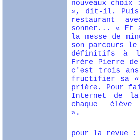
nouveaux choix 
», dit-il. Puis
restaurant av
sonner... « Et 
la messe de min
son parcours le
définitifs à l
Frère Pierre de
c'est trois ans
fructifier sa «
prière. Pour fa
Internet de la
chaque élève
».
article r
pour la revue :